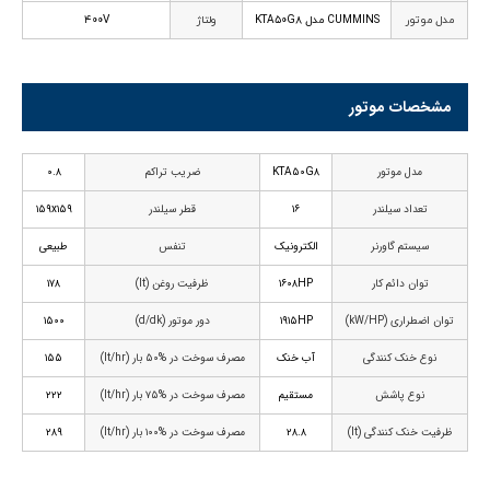
مدل موتور
CUMMINS مدل KTA۵۰G۸
ولتاژ
۴۰۰V
مشخصات موتور
مدل موتور
KTA۵۰G۸
ضریب تراکم
۰.۸
تعداد سیلندر
۱۶
قطر سیلندر
۱۵۹x۱۵۹
سیستم گاورنر
الکترونیک
تنفس
طبیعی
توان دائم کار
۱۶۰۸HP
ظرفیت روغن (lt)
۱۷۸
توان اضطراری (kW/HP)
۱۹۱۵HP
دور موتور (d/dk)
۱۵۰۰
نوع خنک کنندگی
آب خنک
مصرف سوخت در %۵۰ بار (lt/hr)
۱۵۵
نوع پاشش
مستقیم
مصرف سوخت در %۷۵ بار (lt/hr)
۲۲۲
ظرفیت خنک کنندگی (lt)
۲۸.۸
مصرف سوخت در %۱۰۰ بار (lt/hr)
۲۸۹