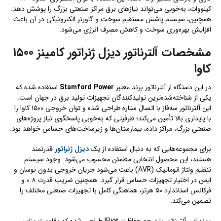
کیلووات، به‌خوبی می‌تواند نیازهای برق مراکز صنعتی بزرگ را پوشش دهد.
همچنین، سیستم پاشش مستقیم سوخت و گاورنر الکترونیکی در آن باعث
افزایش بهره‌وری سوخت و کاهش مصرف انرژی می‌شود.
مشخصات آلترناتور دیزل ژنراتور کامینز ۱۵۰۰
کاوا
در این دستگاه از آلترناتور برند معتبر
Stamford Power
استفاده شده که
یکی از شناخته‌شده‌ترین تولیدکنندگان تجهیزات تولید برق در جهان است.
این آلترناتور سه‌فاز با اتصال ستاره طراحی شده و توان خروجی ۱۵۰۰ کاوا را
با پایداری بالا تأمین می‌کند؛ ظرفیتی که به‌خوبی پاسخگوی نیاز پروژه‌های
صنعتی بزرگ، مراکز داده، بیمارستان‌ها و زیرساخت‌های حساس خواهد بود.
برای مجموعه‌هایی که به دنبال استفاده از یک
دیزل ژنراتور
قدرتمند
هستند، این محصول انتخابی مطمئن محسوب می‌شود. وجود سیستم
تنظیم ولتاژ اتوماتیک (AVR) باعث می‌شود جریان خروجی بدون نوسان و
ایمن در اختیار تجهیزات حساس قرار گیرد. همچنین ضریب قدرت ۰.۸ و
فرکانس استاندارد ۵۰ هرتز، هماهنگی کامل با تجهیزات صنعتی مختلف را
تضمین می‌کند.
بدنه این آلترناتور با درجه حفاظت IP۲۳ طراحی شده که مقاومت مناسبی