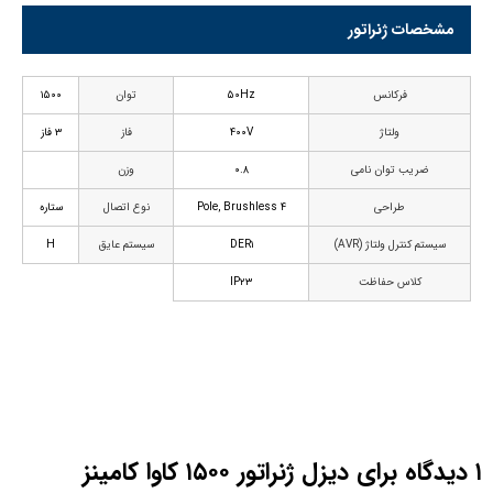
مشخصات ژنراتور
فرکانس
۵۰Hz
توان
۱۵۰۰
ولتاژ
۴۰۰V
فاز
۳ فاز
ضریب توان نامی
۰.۸
وزن
طراحی
۴ Pole, Brushless
نوع اتصال
ستاره
سیستم کنترل ولتاژ (AVR)
DER۱
سیستم عایق
H
کلاس حفاظت
IP۲۳
۱ دیدگاه برای
دیزل ژنراتور ۱۵۰۰ کاوا کامینز