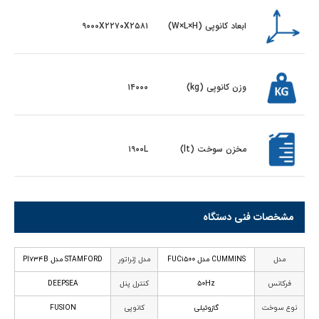
ابعاد کانوپی (W×L×H)
۹۰۰۰X۲۲۷۰X۲۵۸۱
وزن کانوپی (kg)
۱۴۰۰۰
مخزن سوخت (lt)
۱۹۰۰L
مشخصات فنی دستگاه
مدل
CUMMINS مدل FUC۱۵۰۰
مدل ژنراتور
STAMFORD مدل PI۷۳۴B
فرکانس
۵۰Hz
کنترل پنل
DEEPSEA
نوع سوخت
گازوئیلی
کانوپی
FUSION