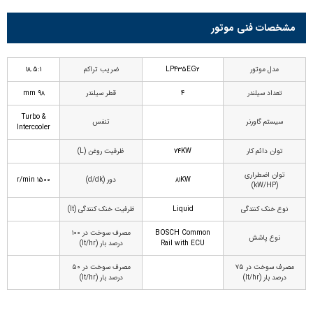
مشخصات فنی موتور
مدل موتور
LP۴۳۵EG۲
ضریب تراکم
۱۸.۵:۱
تعداد سیلندر
۴
قطر سیلندر
۹۸ mm
Turbo &
سیستم گاورنر
تنفس
Intercooler
توان دائم کار
۷۴KW
ظرفیت روغن (L)
توان اضطراری
۸۱KW
دور (d/dk)
۱۵۰۰ r/min
(kW/HP)
نوع خنک کنندگی
Liquid
ظرفیت خنک کنندگی (lt)
BOSCH Common
مصرف سوخت در ۱۰۰
نوع پاشش
Rail with ECU
درصد بار (lt/hr)
مصرف سوخت در ۷۵
مصرف سوخت در ۵۰
درصد بار (lt/hr)
درصد بار (lt/hr)