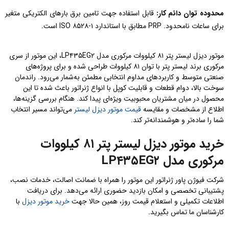
محدوده توان دائم کار:
قابل استفاده جهت تامین برق بارهای الکتریکی متغیر
برای ساعات نامحدود. PRP مطابق با استاندارد ISO ۸۵۲۸-۱ است.
موتور دیزل لیستر پتر ۸۱ کیلووات مرکوری مدل LP۴۳۵EG۲، این موتور از سری
مرکوری برند لیستر پتر با توان ۸۱ کیلووات طراحی شده و برای پروژه‌های
صنعتی متوسط و کاربردهای مداوم انتخابی مطمئن به‌شمار می‌رود. راندمان
سوخت بالا، دوام قطعات و قابلیت کوپل با انواع ژنراتور باعث شده تا این
محصول در میان مشتریان محبوبیت ویژه‌ای پیدا کند. هنگام بررسی گزینه‌ها،
اطلاع از مشخصات و مقایسه
قیمت موتور دیزل لیستر
می‌تواند مسیر انتخاب
شما را ساده‌تر و هوشمندانه‌تر کند.
خرید موتور دیزل لیستر پتر ۸۱ کیلووات
مرکوری مدل LP۴۳۵EG۲
شرکت فیوژن پاور ژنراتور این موتور را همراه با ضمانت اصالت، خدمات نصب،
پشتیبانی تخصصی و امکان بازدید حضوری ارائه می‌دهد. برای دریافت
اطلاعات تکمیلی و استعلام قیمت روز، همین حالا جهت
خرید موتور دیزل
با
کارشناسان ما تماس بگیرید.