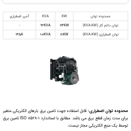
محدوده توان
KW
KVA
آمپر اضطراری
توان دائم کار (KVA-KW)
۷۴KW
۹۲KVA
-
توان اضطراری (KVA-KW)
۸۱KW
۱۰۱KVA
۱۴۵A
محدوده توان اضطراری:
قابل استفاده جهت تامین برق بارهای الکتریکی متغیر
برای مدت زمان قطع برق می باشد. مطابق با استاندارد ISO ۸۵۲۸-۱ تامین برق
توسط یک منبع الکتریکی مجاز نیست.