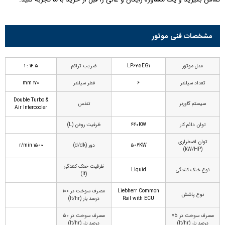
مشخصات فنی موتور
مدل موتور
LP۶۲۵EG۱
ضریب تراکم
۱۴.۵ : ۱
تعداد سیلندر
۶
قطر سیلندر
۱۷۰ mm
Double Turbo &
سیستم گاورنر
تنفس
Air Intercooler
توان دائم کار
۴۶۰KW
ظرفیت روغن (L)
توان اضطراری
۵۰۶KW
دور (d/dk)
۱۵۰۰ r/min
(kW/HP)
ظرفیت خنک کنندگی
نوع خنک کنندگی
Liquid
(lt)
Liebherr Common
مصرف سوخت در ۱۰۰
نوع پاشش
Rail with ECU
درصد بار (lt/hr)
مصرف سوخت در ۷۵
مصرف سوخت در ۵۰
درصد بار (lt/hr)
درصد بار (lt/hr)