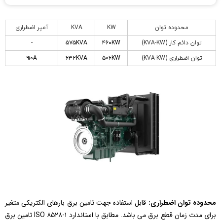
محدوده توان
KW
KVA
آمپر اضطراری
توان دائم کار (KVA-KW)
۴۶۰KW
۵۷۵KVA
-
توان اضطراری (KVA-KW)
۵۰۶KW
۶۳۲KVA
۹۱۰A
محدوده توان اضطراری:
قابل استفاده جهت تامین برق بارهای الکتریکی متغیر
برای مدت زمان قطع برق می باشد. مطابق با استاندارد ISO ۸۵۲۸-۱ تامین برق