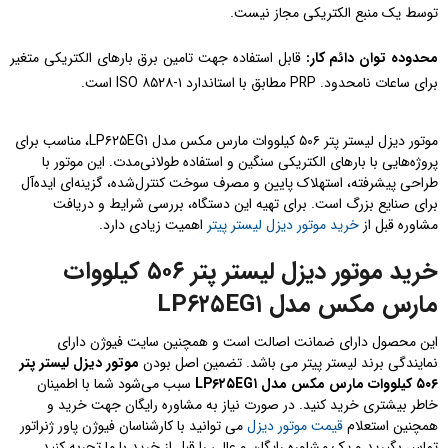
توسط یک منبع الکتریکی مجاز نیست.
محدوده توان دائم کار:
قابل استفاده جهت تامین برق بارهای الکتریکی متغیر
برای ساعات نامحدود. PRP مطابق با استاندارد ISO ۸۵۲۸-۱ است.
موتور دیزل لیستر پتر ۵۰۶ کیلووات مارس مکس مدل LP۶۲۵EG۱، مناسب برای
پروژه‌هایی با بارهای الکتریکی سنگین و استفاده طولانی‌مدت. این موتور با
طراحی پیشرفته، استهلاک پایین و مصرف سوخت کنترل‌شده، گزینه‌ای ایده‌آل
برای صنایع بزرگ است. برای تهیه این دستگاه، بررسی شرایط و دریافت
مشاوره قبل از
خرید موتور دیزل لیستر پیتر
اهمیت زیادی دارد.
خرید موتور دیزل لیستر پتر ۵۰۶ کیلووات
مارس مکس مدل LP۶۲۵EG۱
این محصول دارای ضمانت اصالت است و همچنین سایت فیوژن دارای
نمایندگی برند لیستر پیتر می باشد. تضمین اصل بودن
موتور دیزل لیستر پتر
۵۰۶ کیلووات مارس مکس مدل LP۶۲۵EG۱
سبب می‌شود شما با اطمینان
خاطر بیشتری خرید کنید. در صورت نیاز به مشاوره رایگان جهت خرید و
همچنین استعلام
قیمت موتور دیزل
می توانید با کارشناسان فیوژن پاور ژنراتور
تماس بگیرید و یک مشاوره رایگان و عالی را قبل از خرید با ما تجربه کنید.