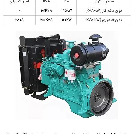
محدوده توان
KW
KVA
آمپر اضطراری
توان دائم کار (KVA-KW)
۱۴۵KW
۱۸۱KVA
-
توان اضطراری (KVA-KW)
۱۶۰KW
۲۰۰KVA
۲۸۰A