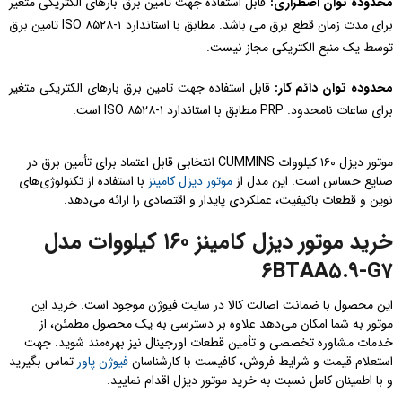
محدوده توان اضطراری:
قابل استفاده جهت تامین برق بارهای الکتریکی متغیر
برای مدت زمان قطع برق می باشد. مطابق با استاندارد ISO ۸۵۲۸-۱ تامین برق
توسط یک منبع الکتریکی مجاز نیست.
محدوده توان دائم کار:
قابل استفاده جهت تامین برق بارهای الکتریکی متغیر
برای ساعات نامحدود. PRP مطابق با استاندارد ISO ۸۵۲۸-۱ است.
موتور دیزل ۱۶۰ کیلووات CUMMINS انتخابی قابل اعتماد برای تأمین برق در
صنایع حساس است. این مدل از
موتور دیزل کامینز
با استفاده از تکنولوژی‌های
نوین و قطعات باکیفیت، عملکردی پایدار و اقتصادی را ارائه می‌دهد.
خرید موتور دیزل کامینز ۱۶۰ کیلووات مدل
۶BTAA۵.۹-G۷
این محصول با ضمانت اصالت کالا در سایت فیوژن موجود است. خرید این
موتور به شما امکان می‌دهد علاوه بر دسترسی به یک محصول مطمئن، از
خدمات مشاوره تخصصی و تأمین قطعات اورجینال نیز بهره‌مند شوید. جهت
استعلام قیمت و شرایط فروش، کافیست با کارشناسان
فیوژن پاور
تماس بگیرید
و با اطمینان کامل نسبت به خرید موتور دیزل اقدام نمایید.