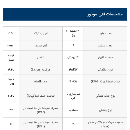
مشخصات فنی موتور
۶BTAA۵.۹-
مدل موتور
ضریب تراکم
۱۶.۵:۱
G۷
تعداد سیلندر
۶
قطر سیلندر
۱۰۲mm
توربو
سیستم گاورنر
الکترونیکی
تنفس
شارژ
توان دائم کار
۱۴۵KW
ظرفیت روغن (L)
۱۶.۴L
۱۵۰۰
توان اضطراری (kW/HP)
۱۶۰KW
دور (d/dk)
rpm
سردسازی با
نوع خنک کنندگی
ظرفیت خنک کنندگی (lt)
۲۱.۴L
آب
مصرف سوخت در ۱۰۰ درصد بار
نوع پاشش
مستقیم
۳۷
(lt/hr)
مصرف سوخت در ۷۵ درصد بار
مصرف سوخت در ۵۰ درصد بار
۱۹
۲۹
(lt/hr)
(lt/hr)