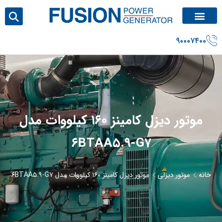
۹۰۰۰۷۴۰۰
موتور دیزل کامینز ۱۶۰ کیلووات مدل
۶BTAA۵.۹-G۷
خانه
موتور دیزلی
موتور دیزل کامینز ۱۶۰ کیلووات مدل ۶BTAA۵.۹-G۷